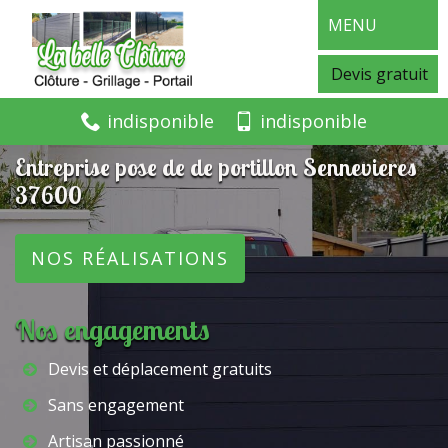
MENU
Devis gratuit
indisponible
indisponible
Entreprise pose de de portillon Sennevieres
37600
NOS RÉALISATIONS
Nos engagements
Devis et déplacement gratuits
Sans engagement
Artisan passionné