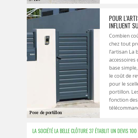
POUR L’ARTI
INFLUENT SU
Combien coût
chez tout pr
l’artisan La 
accessoires q
base simple, 
le coût de re
pour le scell
portillon. L
fonction des
télécommand
LA SOCIÉTÉ LA BELLE CLÔTURE 37 ÉTABLIT UN DEVIS 1