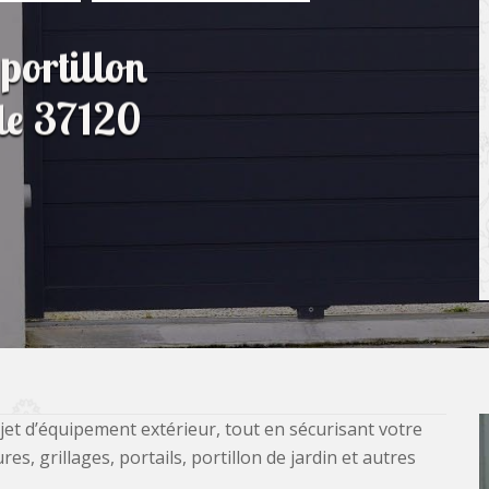
portillon
e 37120
jet d’équipement extérieur, tout en sécurisant votre
, grillages, portails, portillon de jardin et autres