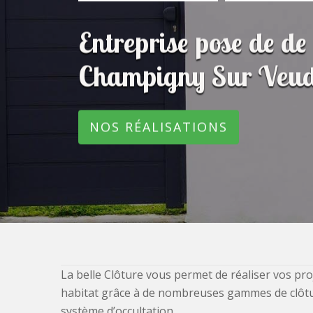
Entreprise pose de de 
Champigny Sur Veud
NOS RÉALISATIONS
La belle Clôture vous permet de réaliser vos pro
habitat grâce à de nombreuses gammes de clôtures
système d’occultation.