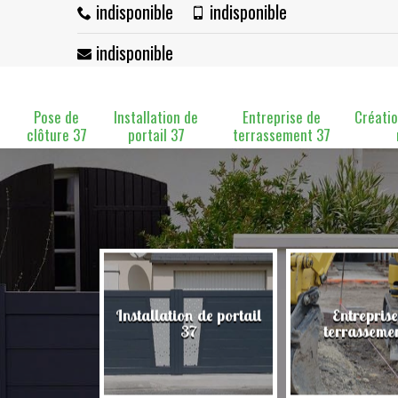
indisponible
indisponible
indisponible
Pose de
Installation de
Entreprise de
Créatio
clôture 37
portail 37
terrassement 37
Installation de portail
Entreprise
clôture 37
37
terrasseme