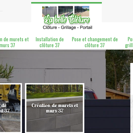
n de murets et
Installation de
Pose et changement de
Po
murs 37
clôture 37
clôture 37
gril
 de
Création de murets et
Installation de clô
nt 37
murs 37
37