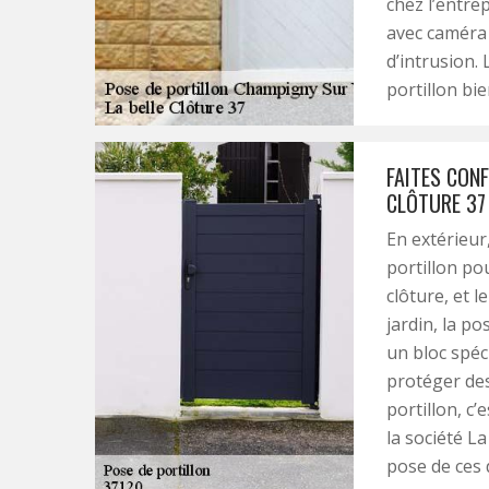
chez l’entre
avec caméra 
d’intrusion.
portillon bie
FAITES CONF
CLÔTURE 37
En extérieur,
portillon pou
clôture, et l
jardin, la p
un bloc spéc
protéger des
portillon, c’
la société La
pose de ces 