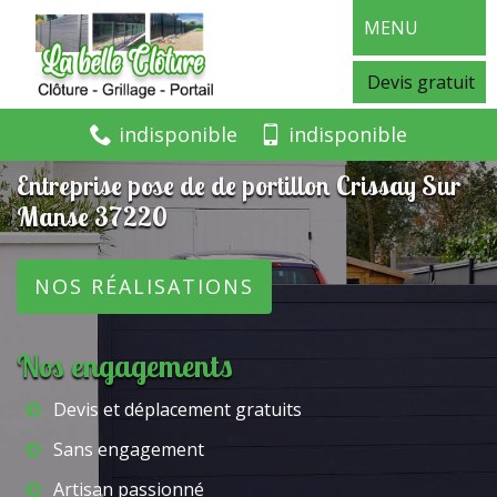
MENU
Devis gratuit
indisponible
indisponible
Entreprise pose de de portillon Crissay Sur
Manse 37220
NOS RÉALISATIONS
Nos engagements
Devis et déplacement gratuits
Sans engagement
Artisan passionné