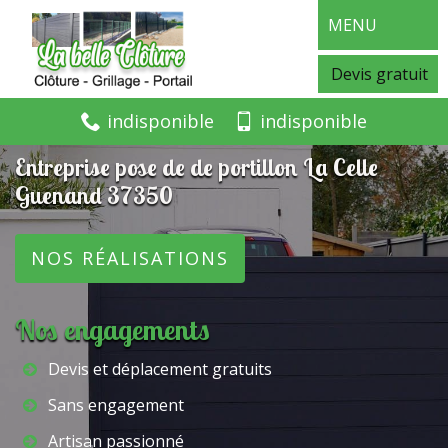
MENU
Devis gratuit
indisponible
indisponible
Entreprise pose de de portillon La Celle
Guenand 37350
NOS RÉALISATIONS
Nos engagements
Devis et déplacement gratuits
Sans engagement
Artisan passionné