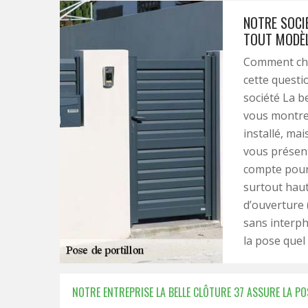
NOTRE SOCIÉ
TOUT MODÈL
Comment choi
cette questi
société La b
vous montre
installé, ma
vous présent
compte pour 
surtout haut
d’ouverture 
sans interph
la pose quel 
NOTRE ENTREPRISE LA BELLE CLÔTURE 37 ASSURE LA POS