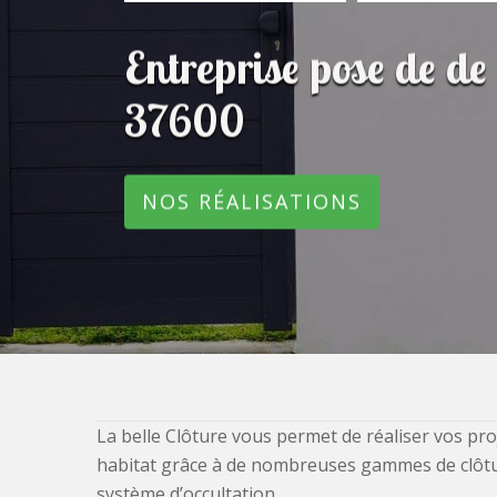
Entreprise pose de de
37600
NOS RÉALISATIONS
La belle Clôture vous permet de réaliser vos pro
habitat grâce à de nombreuses gammes de clôtures
système d’occultation.