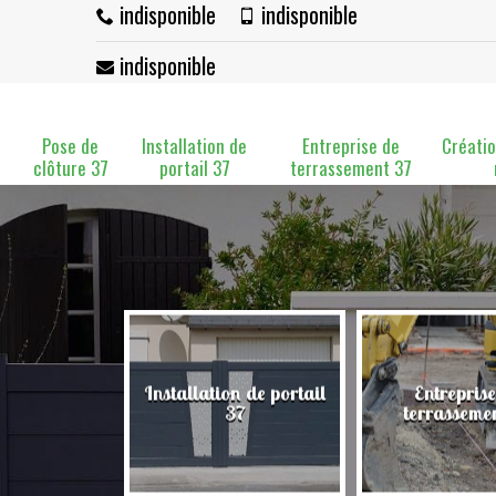
indisponible
indisponible
indisponible
Pose de
Installation de
Entreprise de
Créatio
clôture 37
portail 37
terrassement 37
Installation de portail
Entreprise
clôture 37
37
terrasseme