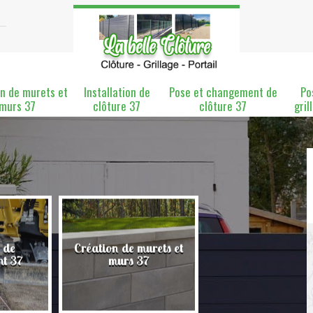
n de murets et
Installation de
Pose et changement de
Po
murs 37
clôture 37
clôture 37
gril
 de
Création de murets et
Installation de clô
nt 37
murs 37
37