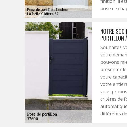
finition, il 
pose de chap
NOTRE SOCI
PORTILLON À
Souhaitez-vo
votre demand
pouvons mie
présenter le
votre capacit
votre entièr
vous proposo
critères de f
automatique
différents d