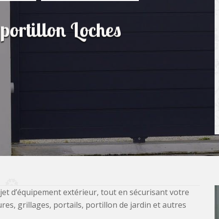
 portillon Loches
jet d’équipement extérieur, tout en sécurisant votre
, grillages, portails, portillon de jardin et autres