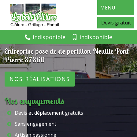
MENU
Devis gratuit
indisponible
indisponible
Entreprise pose de de portillon Neuille Pont
Pierre 37360
NOS RÉALISATIONS
Nos engagements
Devis et déplacement gratuits
Sans engagement
Artisan passionné