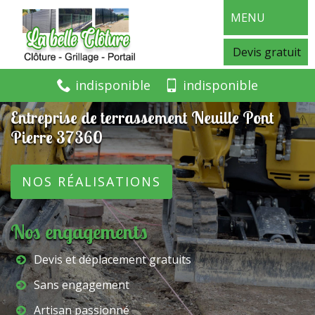
MENU
Devis gratuit
indisponible
indisponible
Entreprise de terrassement Neuille Pont
Pierre 37360
NOS RÉALISATIONS
Nos engagements
Devis et déplacement gratuits
Sans engagement
Artisan passionné