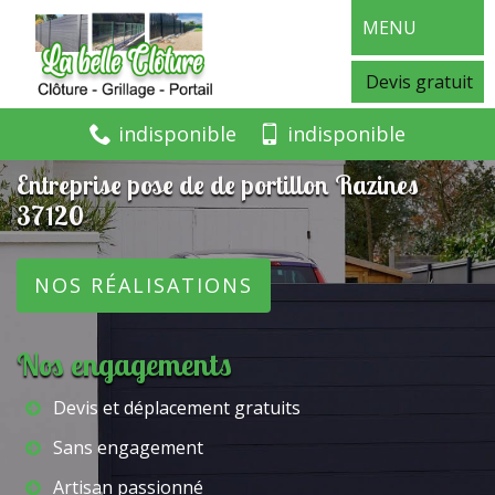
MENU
Devis gratuit
indisponible
indisponible
Entreprise pose de de portillon Razines
37120
NOS RÉALISATIONS
Nos engagements
Devis et déplacement gratuits
Sans engagement
Artisan passionné