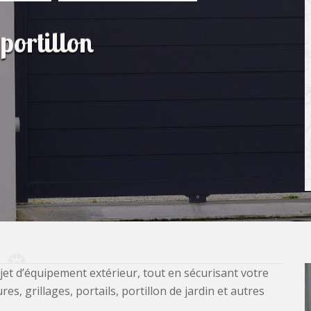
portillon
jet d’équipement extérieur, tout en sécurisant votre
, grillages, portails, portillon de jardin et autres