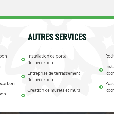
AUTRES SERVICES
rbon
Installation de portail
Roc
Rochecorbon
m
Inst
Entreprise de terrassement
Roc
Rochecorbon
ecorbon
Pose
Création de murets et murs
Roc
bon