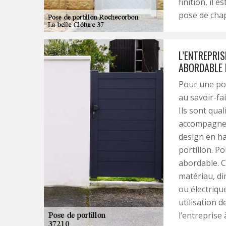
finition, il 
pose de chap
L’ENTREPRIS
ABORDABLE 
Pour une pos
au savoir-fai
Ils sont qual
accompagnem
design en ha
portillon. Po
abordable. C
matériau, di
ou électriq
utilisation 
l’entreprise