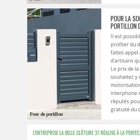
POUR LA SOC
PORTILLON 
Il est possib
profiter du 
faites appel 
d’artisans q
Le prix de l
souhaitez y 
motorisatio
interphone m
réputés pour 
gratuité du 
L’ENTREPRISE LA BELLE CLÔTURE 37 RÉALISE À LA PERF