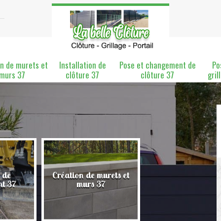
n de murets et
Installation de
Pose et changement de
Po
murs 37
clôture 37
clôture 37
gril
 de
Création de murets et
Installation de clô
nt 37
murs 37
37