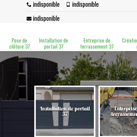
indisponible
indisponible
indisponible
Pose de
Installation de
Entreprise de
Créatio
clôture 37
portail 37
terrassement 37
Installation de portail
Entreprise
clôture 37
37
terrasseme