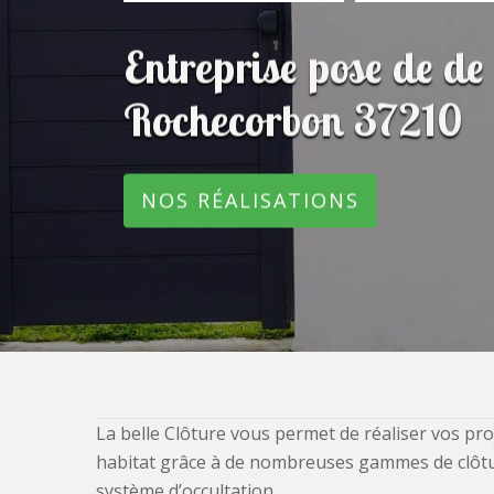
Entreprise pose de de 
Rochecorbon 37210
NOS RÉALISATIONS
La belle Clôture vous permet de réaliser vos pro
habitat grâce à de nombreuses gammes de clôtures
système d’occultation.