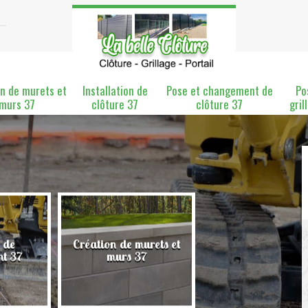
n de murets et
Installation de
Pose et changement de
Po
murs 37
clôture 37
clôture 37
gril
 de
Création de murets et
Installation de clô
nt 37
murs 37
37