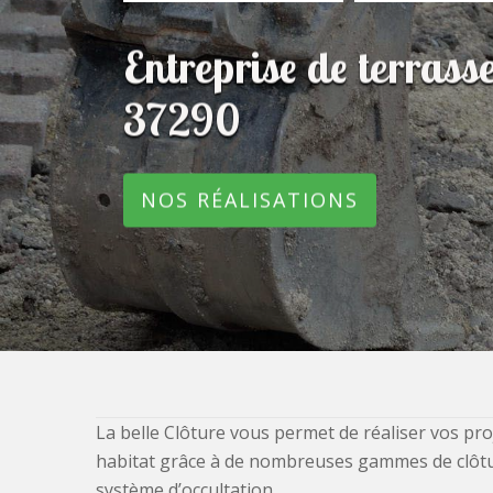
Entreprise de terras
37290
NOS RÉALISATIONS
La belle Clôture vous permet de réaliser vos pro
habitat grâce à de nombreuses gammes de clôtures
système d’occultation.