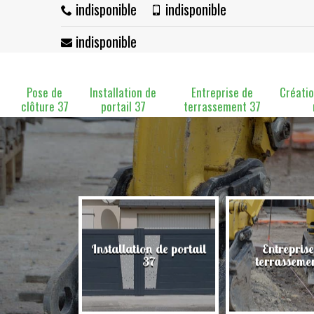
indisponible
indisponible
indisponible
Pose de
Installation de
Entreprise de
Créatio
clôture 37
portail 37
terrassement 37
Installation de portail
Entreprise
clôture 37
37
terrasseme