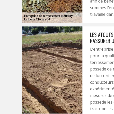
afin de béné
sommes l’ent
travaille dan
LES ATOUTS 
RASSURER U
L’entreprise
pour la qual
terrassement
possède de 
de lui confie
conducteurs 
expérimentés
mesures de s
possède les 
tractopelles