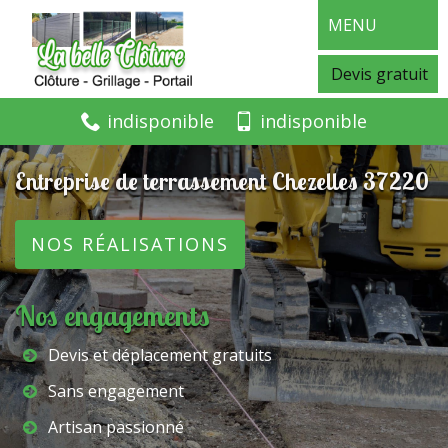
MENU
Devis gratuit
indisponible
indisponible
Entreprise de terrassement Chezelles 37220
NOS RÉALISATIONS
Nos engagements
Devis et déplacement gratuits
Sans engagement
Artisan passionné