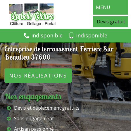
MENU
Devis gratuit
indisponible
indisponible
Entreprise de terrassement Ferriere Sur
Beaulieu 37600
NOS RÉALISATIONS
Nos engagements
Devis et déplacement gratuits
Sans engagement
Artisan passionné