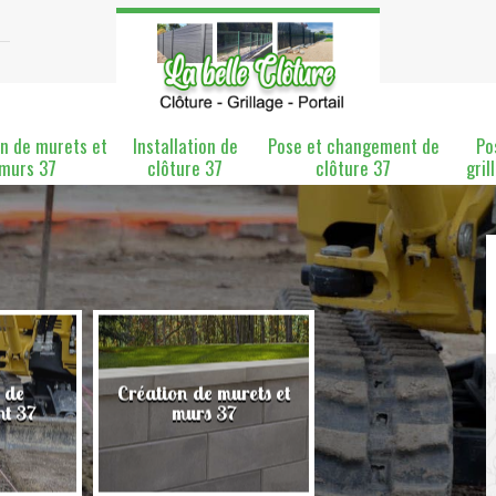
n de murets et
Installation de
Pose et changement de
Po
murs 37
clôture 37
clôture 37
gril
 de
Création de murets et
Installation de clô
nt 37
murs 37
37