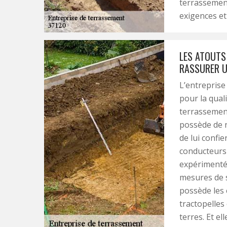
terrassement
exigences et
LES ATOUTS 
RASSURER U
L’entreprise
pour la qual
terrassement
possède de 
de lui confie
conducteurs 
expérimentés
mesures de s
possède les 
tractopelles
terres. Et ell