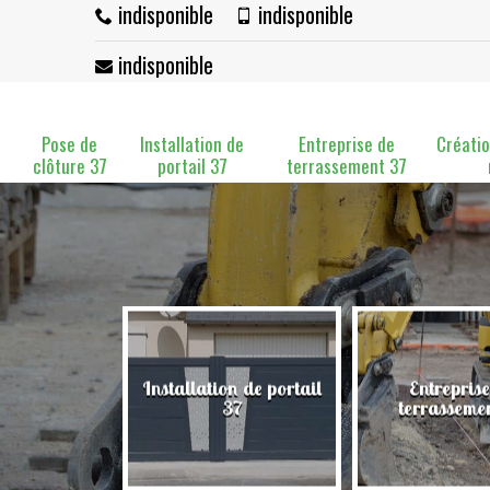
indisponible
indisponible
indisponible
Pose de
Installation de
Entreprise de
Créatio
clôture 37
portail 37
terrassement 37
Installation de portail
Entreprise
clôture 37
37
terrasseme