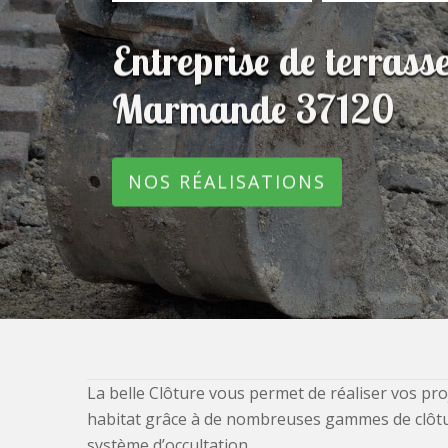
Entreprise de terras
Marmande 37120
NOS RÉALISATIONS
La belle Clôture vous permet de réaliser vos pro
habitat grâce à de nombreuses gammes de clôtures
système d’occultation.