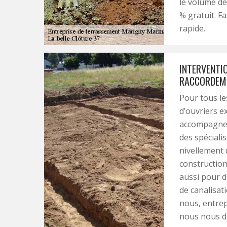
le volume de
% gratuit. Fa
rapide.
INTERVENTIO
RACCORDEME
Pour tous l
d’ouvriers e
accompagner
des spéciali
nivellement 
construction
aussi pour d
de canalisat
nous, entrep
nous nous d