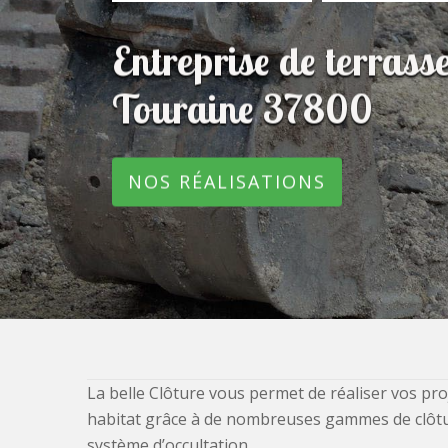
Entreprise de terras
Touraine 37800
NOS RÉALISATIONS
La belle Clôture vous permet de réaliser vos pro
habitat grâce à de nombreuses gammes de clôtures
système d’occultation.