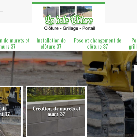
n de murets et
Installation de
Pose et changement de
Po
murs 37
clôture 37
clôture 37
gril
 de
Création de murets et
Installation de clô
nt 37
murs 37
37