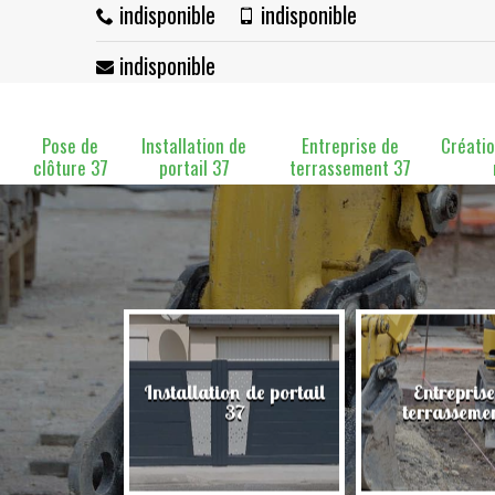
indisponible
indisponible
indisponible
Pose de
Installation de
Entreprise de
Créatio
clôture 37
portail 37
terrassement 37
Installation de portail
Entreprise
clôture 37
37
terrasseme