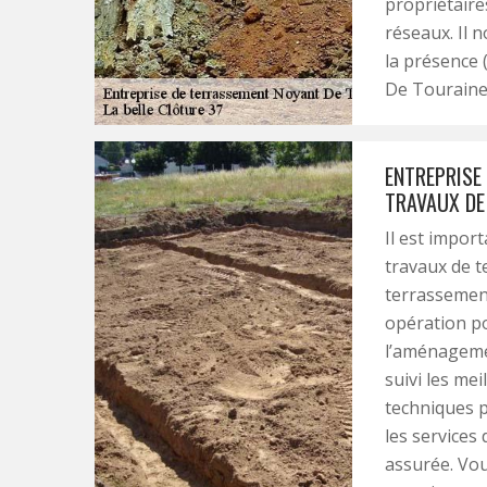
propriétaire
réseaux. Il 
la présence 
De Touraine 
ENTREPRISE 
TRAVAUX DE
Il est impor
travaux de t
terrassement
opération po
l’aménagemen
suivi les me
techniques p
les services 
assurée. Vou