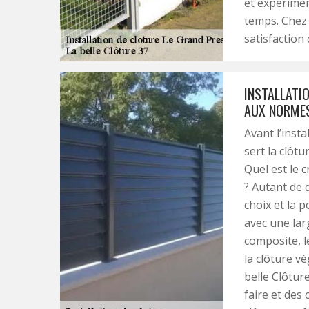
et expérimen
temps. Chez L
satisfaction 
INSTALLATI
AUX NORMES
Avant l’insta
sert la clôtu
Quel est le c
? Autant de 
choix et la 
avec une lar
composite, le
la clôture v
belle Clôtur
faire et des