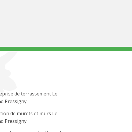
eprise de terrassement Le
d Pressigny
tion de murets et murs Le
d Pressigny