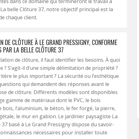
tés dans ce domaine qui termineront le travail à
a belle Clôture 37, notre objectif principal est la
de chaque client.
ON DE CLÔTURE À LE GRAND PRESSIGNY, CONFORME
 PAR LA BELLE CLÔTURE 37
llation de clôture, il faut identifier les besoins. À quoi
re ? S’agit-il d’une simple délimitation de propriété ?
ritère le plus important ? La sécurité ou l’esthétique
questions qui demandent des réponses avant le
pose de clôture. Différents modèles sont disponibles
ge gamme de matériaux dont le PVC, le bois
 bois, l’aluminium, le béton, le fer forgé, la pierre,
égétale, le mur en gabion. Le jardinier paysagiste La
e 37 basé à Le Grand Pressigny dispose du savoir-
 connaissances nécessaires pour installer toute