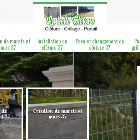
n de murets et
Installation de
Pose et changement de
Po
murs 37
clôture 37
clôture 37
gril
 de
Création de murets et
Installation de clô
nt 37
murs 37
37