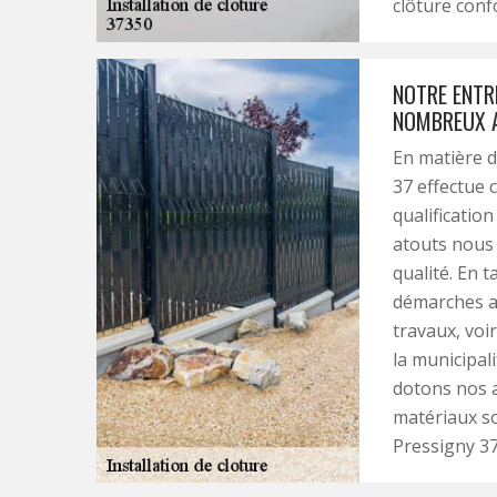
clôture con
NOTRE ENTRE
NOMBREUX A
En matière d
37 effectue 
qualificatio
atouts nous 
qualité. En 
démarches au
travaux, voi
la municipal
dotons nos a
matériaux so
Pressigny 3