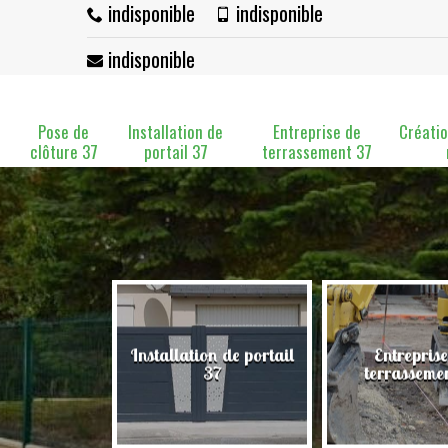
indisponible
indisponible
indisponible
Pose de
Installation de
Entreprise de
Créatio
clôture 37
portail 37
terrassement 37
Installation de portail
Entreprise
clôture 37
37
terrasseme