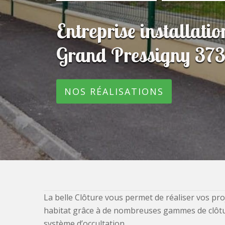
Entreprise installatio
Grand Pressigny 37
NOS RÉALISATIONS
La belle Clôture vous permet de réaliser vos pro
habitat grâce à de nombreuses gammes de clôtures
système d’occultation.