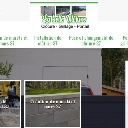
n de murets et
Installation de
Pose et changement de
Po
murs 37
clôture 37
clôture 37
gril
 de
Création de murets et
Installation de clô
nt 37
murs 37
37