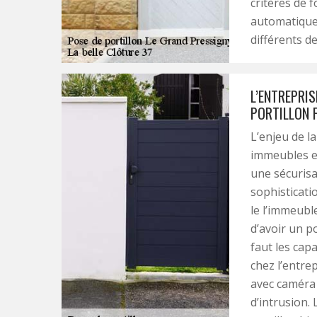
critères de f
automatique
différents d
L’ENTREPRIS
PORTILLON 
L’enjeu de l
immeubles es
une sécurisa
sophisticati
le l’immeubl
d’avoir un po
faut les cap
chez l’entre
avec caméra 
d’intrusion.