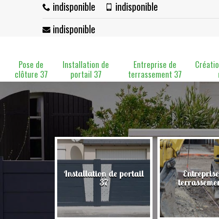
indisponible
indisponible
indisponible
Pose de
Installation de
Entreprise de
Créatio
clôture 37
portail 37
terrassement 37
Installation de portail
Entreprise
clôture 37
37
terrasseme