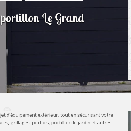
 portillon Le Grand
jet d’équipement extérieur, tout en sécurisant votre
, grillages, portails, portillon de jardin et autres