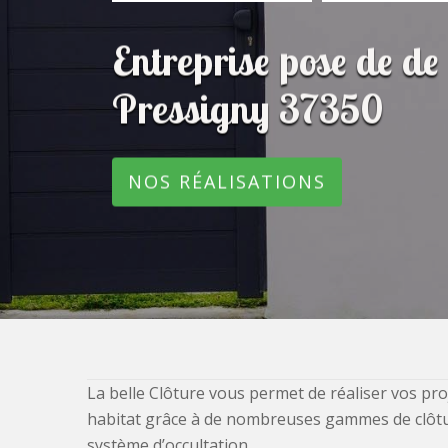
Entreprise pose de de
Pressigny 37350
NOS RÉALISATIONS
La belle Clôture vous permet de réaliser vos pro
habitat grâce à de nombreuses gammes de clôtures
système d’occultation.