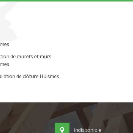
smes
tion de murets et murs
smes
allation de clôture Huismes
indisponible