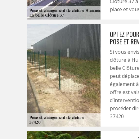
Clôture 37 à
place et vous
OPTEZ POUR
POSE ET RE
Si vous envi
clôture à Hu
belle Clôtur
peut déplace
également à 
offre est va
d’interventi
procéder dir
37420