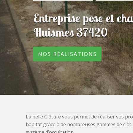
Entreprise pose et ch
Huismes 37420
NOS RÉALISATIONS
La belle Clôture vous permet de réaliser vos pro
habitat grâce à de nombreuses gammes de clôtures
système d’occultation.