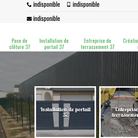
indisponible
indisponible
indisponible
Pose de
Installation de
Entreprise de
Créatio
clôture 37
portail 37
terrassement 37
Installation de portail
Entreprise
clôture 37
37
terrasseme