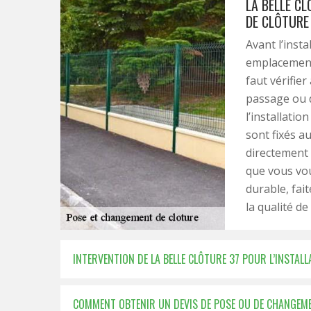
LA BELLE CL
DE CLÔTURE
Avant l’insta
emplacement. 
faut vérifie
passage ou d
l’installatio
sont fixés a
directement 
que vous vou
durable, fai
la qualité de
INTERVENTION DE LA BELLE CLÔTURE 37 POUR L’INSTAL
COMMENT OBTENIR UN DEVIS DE POSE OU DE CHANGEME