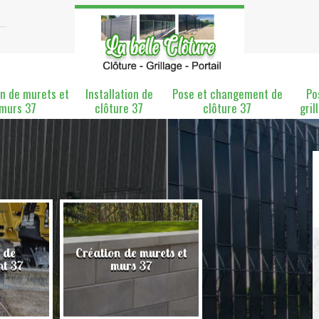
n de murets et
Installation de
Pose et changement de
Po
murs 37
clôture 37
clôture 37
gril
 de
Création de murets et
Installation de clô
nt 37
murs 37
37