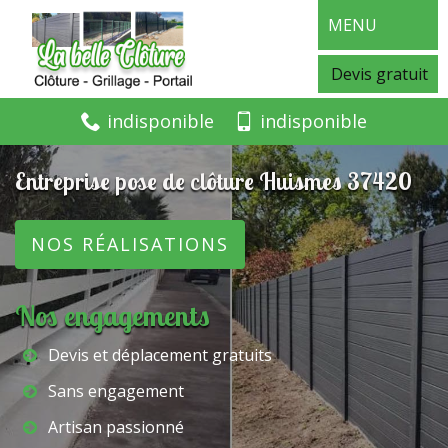
MENU
Devis gratuit
indisponible
indisponible
Entreprise pose de clôture Huismes 37420
NOS RÉALISATIONS
Nos engagements
Devis et déplacement gratuits
Sans engagement
Artisan passionné