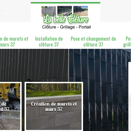
n de murets et
Installation de
Pose et changement de
Po
murs 37
clôture 37
clôture 37
gril
rets et
Installation de clôture
Pose et changemen
7
37
clôture 37