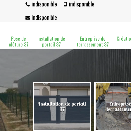
indisponible
indisponible
indisponible
Pose de
Installation de
Entreprise de
Créatio
clôture 37
portail 37
terrassement 37
n de portail
Entreprise de
Création de mu
37
terrassement 37
murs 3