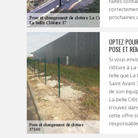
faites confia
correctement
prochaines a
OPTEZ POUR
POSE ET RE
Si vous envi
clôture à La
telle que La 
Saint Avant 
de son équip
La belle Clô
trouvez dans
cette offre 
responsable 