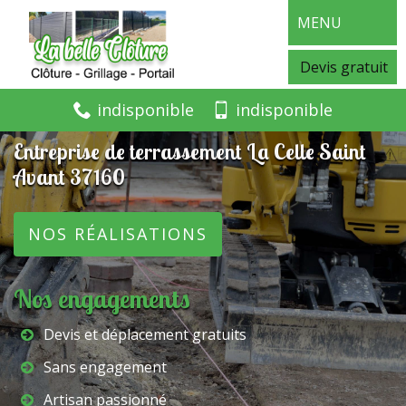
MENU
Devis gratuit
indisponible
indisponible
Entreprise de terrassement La Celle Saint
Avant 37160
NOS RÉALISATIONS
Nos engagements
Devis et déplacement gratuits
Sans engagement
Artisan passionné