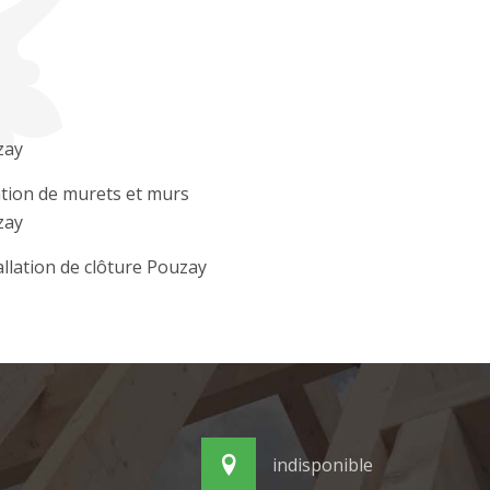
zay
tion de murets et murs
zay
allation de clôture Pouzay
indisponible