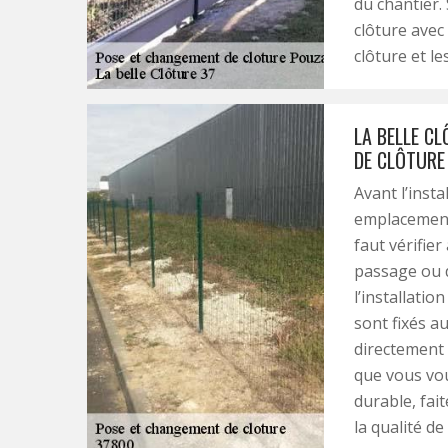
du chantier.
clôture avec
clôture et le
LA BELLE CL
DE CLÔTURE
Avant l’insta
emplacement. 
faut vérifie
passage ou d
l’installatio
sont fixés a
directement 
que vous vou
durable, fai
la qualité de