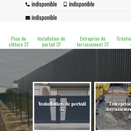
indisponible
indisponible
indisponible
Pose de
Installation de
Entreprise de
Créatio
clôture 37
portail 37
terrassement 37
Installation de portail
Entreprise
clôture 37
37
terrasseme