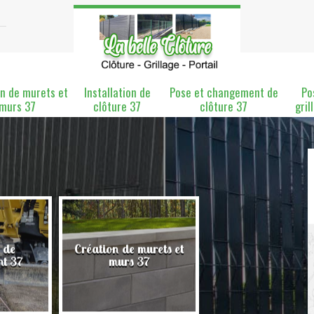
n de murets et
Installation de
Pose et changement de
Po
murs 37
clôture 37
clôture 37
gril
 de
Création de murets et
Installation de clô
nt 37
murs 37
37