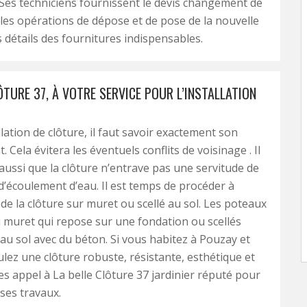
 Ses techniciens fournissent le devis changement de
 les opérations de dépose et de pose de la nouvelle
s détails des fournitures indispensables.
ÔTURE 37, À VOTRE SERVICE POUR L’INSTALLATION
llation de clôture, il faut savoir exactement son
Cela évitera les éventuels conflits de voisinage . Il
r aussi que la clôture n’entrave pas une servitude de
’écoulement d’eau. Il est temps de procéder à
n de la clôture sur muret ou scellé au sol. Les poteaux
u muret qui repose sur une fondation ou scellés
au sol avec du béton. Si vous habitez à Pouzay et
lez une clôture robuste, résistante, esthétique et
tes appel à La belle Clôture 37 jardinier réputé pour
 ses travaux.