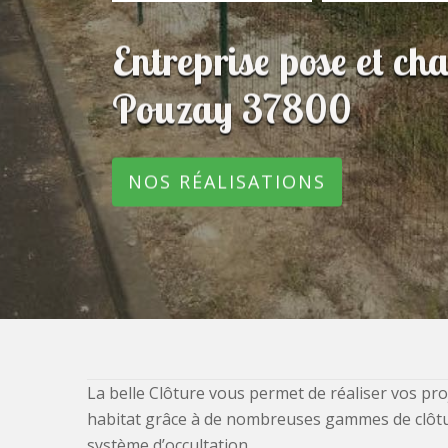
Entreprise pose et ch
Pouzay 37800
NOS RÉALISATIONS
La belle Clôture vous permet de réaliser vos pro
habitat grâce à de nombreuses gammes de clôtures
système d’occultation.