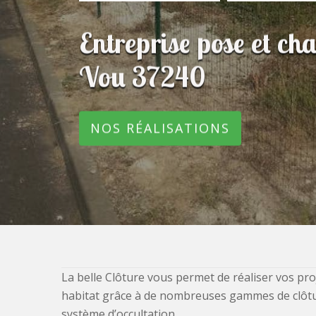
Entreprise pose et ch
Vou 37240
NOS RÉALISATIONS
La belle Clôture vous permet de réaliser vos pro
habitat grâce à de nombreuses gammes de clôtures
système d’occultation.