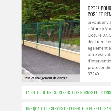
OPTEZ POUR
POSE ET RE
Si vous envi
clôture à Vo
Clôture 37. 
déplacer che
également à 
offre est va
d’interventi
procéder dir
37240
LA BELLE CLÔTURE 37 RESPECTE LES NORMES POUR L’IN
UNE QUALITÉ DE SERVICE DE L’EXPERTE DE POSE ET CH