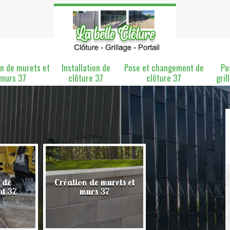
n de murets et
Installation de
Pose et changement de
Po
murs 37
clôture 37
clôture 37
gril
 de
Création de murets et
Installation de clô
nt 37
murs 37
37