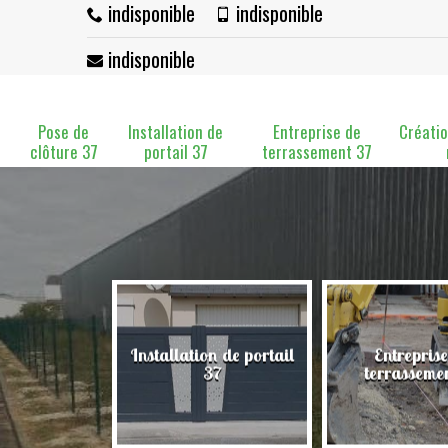
indisponible
indisponible
indisponible
Pose de
Installation de
Entreprise de
Créatio
clôture 37
portail 37
terrassement 37
Installation de portail
Entreprise
clôture 37
37
terrasseme