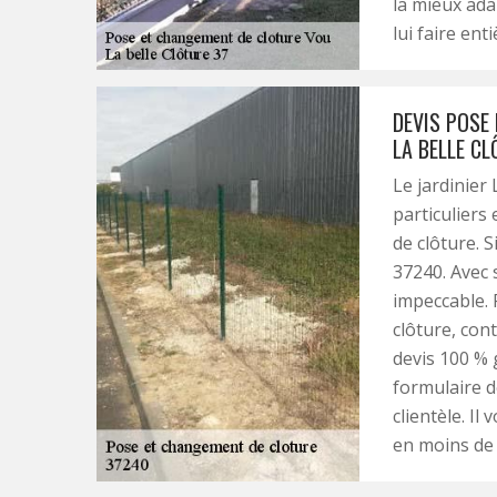
la mieux ada
lui faire ent
DEVIS POSE
LA BELLE CL
Le jardinier
particuliers
de clôture. S
37240. Avec 
impeccable. 
clôture, cont
devis 100 % g
formulaire d
clientèle. I
en moins de