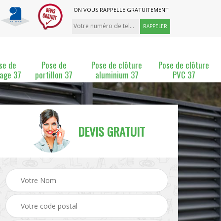
ON VOUS RAPPELLE GRATUITEMENT
se de
Pose de
Pose de clôture
Pose de clôture
lage 37
portillon 37
aluminium 37
PVC 37
DEVIS GRATUIT
ture
Pose et changement de
Pose de grillage 37
clôture 37