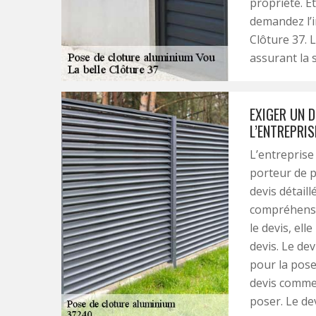
propriété. Et
demandez l’i
Clôture 37. L
assurant la s
EXIGER UN D
L’ENTREPRIS
L’entreprise
porteur de p
devis détaill
compréhensi
le devis, ell
devis. Le dev
pour la pose
devis comme 
poser. Le dev