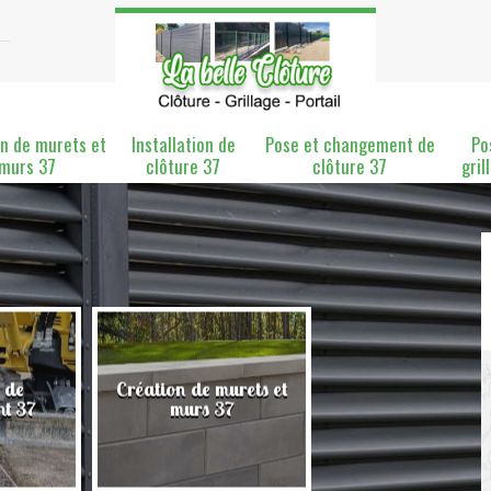
n de murets et
Installation de
Pose et changement de
Po
murs 37
clôture 37
clôture 37
gril
 de
Création de murets et
Installation de clô
nt 37
murs 37
37