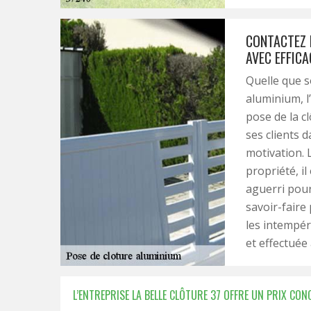
CONTACTEZ 
AVEC EFFICA
Quelle que s
aluminium, l’
pose de la c
ses clients 
motivation. 
propriété, i
aguerri pour
savoir-faire
les intempéri
et effectuée 
L’ENTREPRISE LA BELLE CLÔTURE 37 OFFRE UN PRIX CO