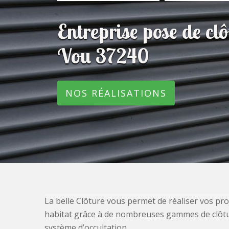
Entreprise pose de c
Vou 37240
NOS RÉALISATIONS
La belle Clôture vous permet de réaliser vos pro
habitat grâce à de nombreuses gammes de clôtures
système d’occultation.