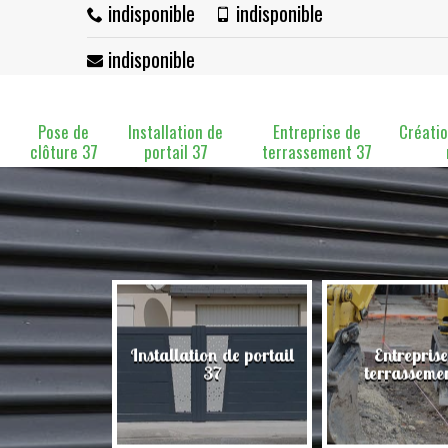
indisponible
indisponible
indisponible
Pose de
Installation de
Entreprise de
Créatio
clôture 37
portail 37
terrassement 37
Installation de portail
Entreprise
clôture 37
37
terrasseme