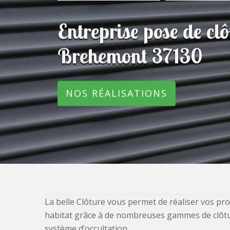
Entreprise pose de c
Brehemont 37130
NOS RÉALISATIONS
La belle Clôture vous permet de réaliser vos pro
habitat grâce à de nombreuses gammes de clôtures
système d’occultation.