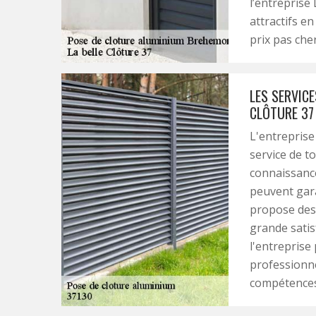
l’entreprise 
attractifs en
prix pas cher
LES SERVICE
CLÔTURE 37
L'entreprise
service de t
connaissance
peuvent gara
propose des s
grande satis
l'entreprise
professionne
compétences 