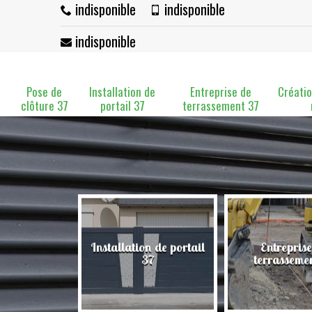
indisponible
indisponible
indisponible
Pose de
Installation de
Entreprise de
Créatio
clôture 37
portail 37
terrassement 37
Installation de portail
Entreprise
clôture 37
37
terrasseme