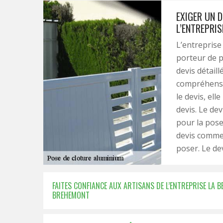
EXIGER UN D
L’ENTREPRIS
L’entreprise
porteur de p
devis détaill
compréhensi
le devis, ell
devis. Le dev
pour la pose
devis comme 
poser. Le dev
FAITES CONFIANCE AUX ARTISANS DE L’ENTREPRISE LA 
BREHEMONT