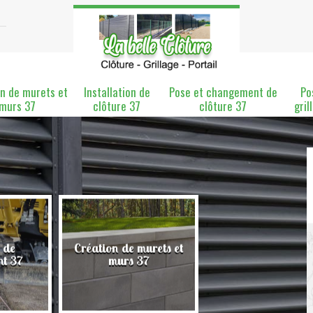
n de murets et
Installation de
Pose et changement de
Po
murs 37
clôture 37
clôture 37
gril
 de
Création de murets et
Installation de clô
nt 37
murs 37
37