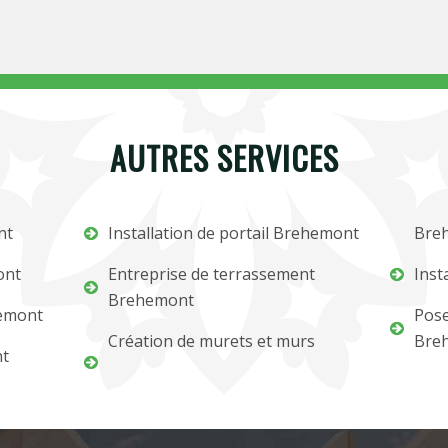
AUTRES SERVICES
nt
Installation de portail Brehemont
Bre
ont
Entreprise de terrassement
Inst
Brehemont
hemont
Pose
Création de murets et murs
Bre
nt