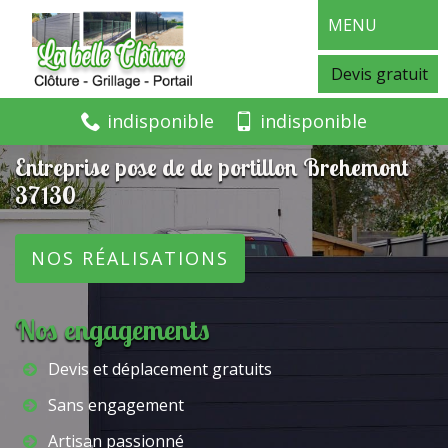
MENU
Devis gratuit
indisponible
indisponible
Entreprise pose de de portillon Brehemont
37130
NOS RÉALISATIONS
Nos engagements
Devis et déplacement gratuits
Sans engagement
Artisan passionné