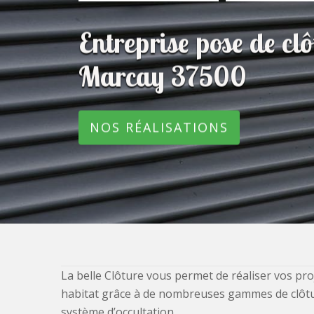
Entreprise pose de c
Marcay 37500
NOS RÉALISATIONS
La belle Clôture vous permet de réaliser vos pro
habitat grâce à de nombreuses gammes de clôtures
système d’occultation.