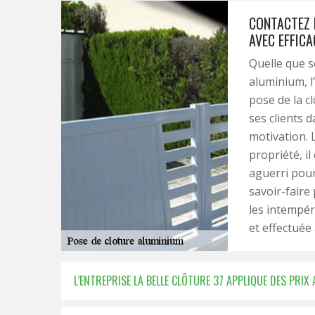
CONTACTEZ 
AVEC EFFICA
Quelle que s
aluminium, l’
pose de la c
ses clients 
motivation. 
propriété, i
aguerri pour
savoir-faire
les intempéri
et effectuée 
L’ENTREPRISE LA BELLE CLÔTURE 37 APPLIQUE DES PRI