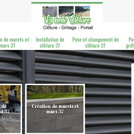
n de murets et
Installation de
Pose et changement de
Po
murs 37
clôture 37
clôture 37
gril
 de
Création de murets et
Installation de clô
nt 37
murs 37
37