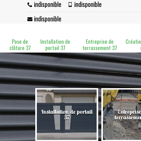
indisponible
indisponible
indisponible
Pose de
Installation de
Entreprise de
Créatio
clôture 37
portail 37
terrassement 37
Installation de portail
Entreprise
clôture 37
37
terrasseme