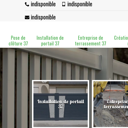
indisponible
indisponible
indisponible
Pose de
Installation de
Entreprise de
Créatio
clôture 37
portail 37
terrassement 37
Installation de portail
Entreprise
clôture 37
37
terrasseme