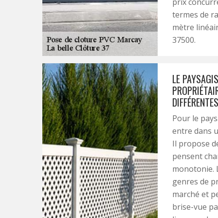
prix concurr
termes de ra
mètre linéai
37500.
LE PAYSAGIS
PROPRIÉTAIR
DIFFÉRENTE
Pour le pays
entre dans u
Il propose d
pensent chan
monotonie. L
genres de pr
marché et p
brise-vue pa