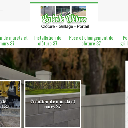
n de murets et
Installation de
Pose et changement de
Po
murs 37
clôture 37
clôture 37
gril
 de
Création de murets et
Installation de clô
nt 37
murs 37
37