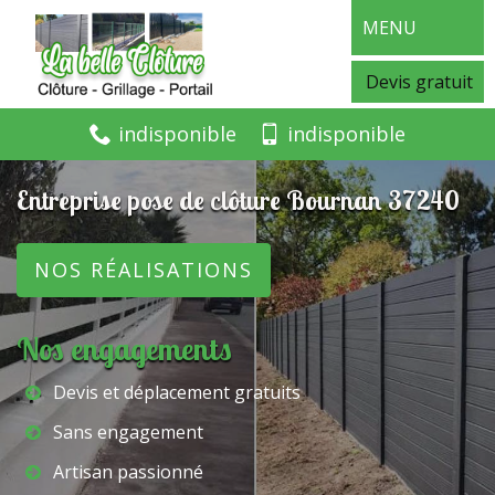
MENU
Devis gratuit
indisponible
indisponible
Entreprise pose de clôture Bournan 37240
NOS RÉALISATIONS
Nos engagements
Devis et déplacement gratuits
Sans engagement
Artisan passionné