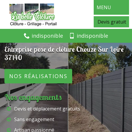
MENU
Devis gratuit
indisponible
indisponible
Entreprise pose de clôture Chouze Sur Loire
37140
NOS RÉALISATIONS
Nos engagements
Devis et déplacement gratuits
Sans engagement
Artisan passionné