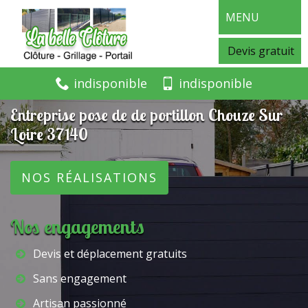
MENU
Devis gratuit
indisponible
indisponible
Entreprise pose de de portillon Chouze Sur
Loire 37140
NOS RÉALISATIONS
Nos engagements
Devis et déplacement gratuits
Sans engagement
Artisan passionné