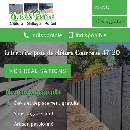
MENU
Devis gratuit
indisponible
indisponible
Entreprise pose de clôture Courcoue 37120
NOS RÉALISATIONS
Nos engagements
Devis et déplacement gratuits
Sans engagement
Artisan passionné