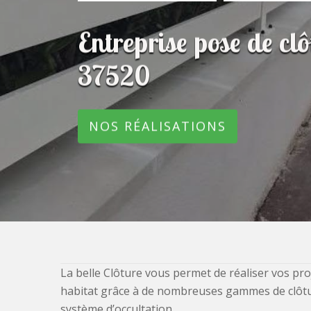
Entreprise pose de cl
37520
NOS RÉALISATIONS
La belle Clôture vous permet de réaliser vos pro
habitat grâce à de nombreuses gammes de clôtures
système d’occultation.