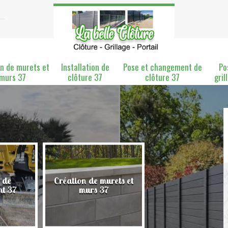
n de murets et
Installation de
Pose et changement de
Po
murs 37
clôture 37
clôture 37
gril
 de
Création de murets et
Installation de clô
nt 37
murs 37
37