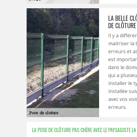
LA BELLE C
DE CLÔTURE
Il y a différ
maitriser la
erreurs et as
est importan
dans le doma
qui a plusie
installer le 
installée sui
avec vos vois
erreurs.
LA POSE DE CLÔTURE PAS CHÈRE AVEC LE PAYSAGISTE LA