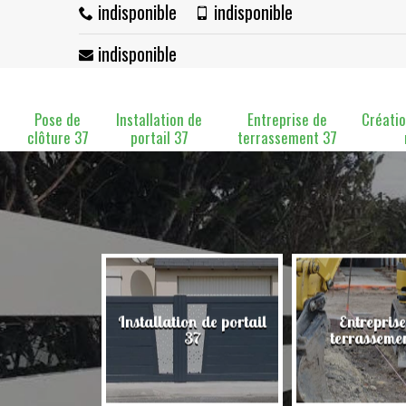
indisponible
indisponible
indisponible
Pose de
Installation de
Entreprise de
Créatio
clôture 37
portail 37
terrassement 37
Installation de portail
Entreprise
clôture 37
37
terrasseme