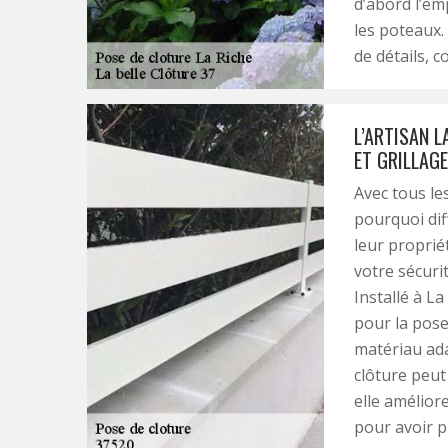
d’abord l’emp
les poteaux. 
de détails, c
L’ARTISAN L
ET GRILLAGE
Avec tous les
pourquoi diff
leur proprié
votre sécuri
Installé à La
pour la pose 
matériau ada
clôture peut
elle amélior
pour avoir pl