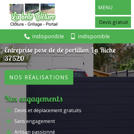
MENU
Devis gratuit
indisponible
indisponible
Entreprise pose de de portillon La Riche
37520
NOS RÉALISATIONS
Nos engagements
Devis et déplacement gratuits
Sans engagement
Artisan passionné