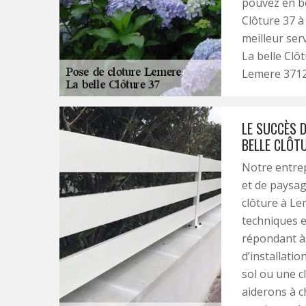
pouvez en bé
Clôture 37 à
meilleur ser
La belle Clôt
Lemere 3712
LE SUCCÈS D
BELLE CLÔT
Notre entrep
et de paysag
clôture à Le
techniques e
répondant à
d’installatio
sol ou une c
aiderons à c