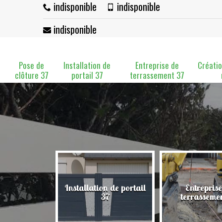
indisponible
indisponible
indisponible
Pose de
Installation de
Entreprise de
Créatio
clôture 37
portail 37
terrassement 37
Installation de portail
Entreprise
clôture 37
37
terrasseme