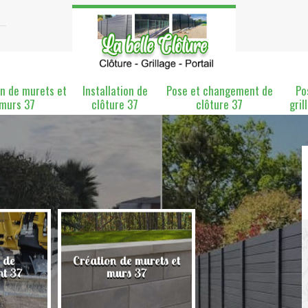
n de murets et
Installation de
Pose et changement de
Po
murs 37
clôture 37
clôture 37
gril
 de
Création de murets et
Installation de clô
nt 37
murs 37
37