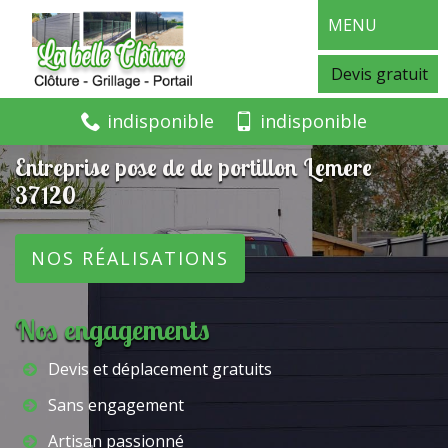
MENU
Devis gratuit
indisponible
indisponible
Entreprise pose de de portillon Lemere
37120
NOS RÉALISATIONS
Nos engagements
Devis et déplacement gratuits
Sans engagement
Artisan passionné