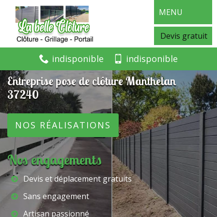
MENU
Devis gratuit
indisponible
indisponible
Entreprise pose de clôture Manthelan
37240
NOS RÉALISATIONS
Nos engagements
Devis et déplacement gratuits
Sans engagement
Artisan passionné