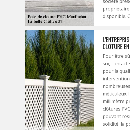
société prés
propriétaire
disponible. 
L’ENTREPRIS
CLÔTURE EN 
Pour être sû
soi, contacte
pour la qual
intervention
nombreuses 
méticuleux. 
millimètre p
clôtures PVC
pouvant rési
solidité, la