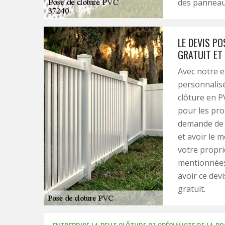
des panneau
LE DEVIS P
GRATUIT ET
Avec notre e
personnalisé
clôture en P
pour les pr
demande de d
et avoir le 
votre propri
mentionnées 
avoir ce dev
gratuit.