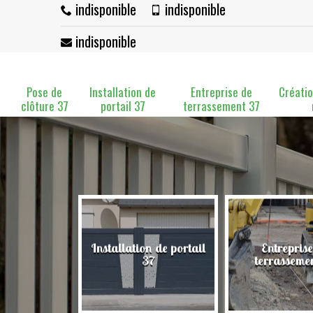
indisponible
indisponible
indisponible
Pose de
Installation de
Entreprise de
Créatio
clôture 37
portail 37
terrassement 37
Installation de portail
Entreprise
clôture 37
37
terrasseme