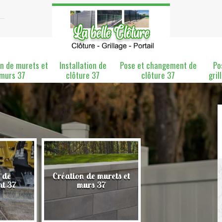
n de murets et
Installation de
Pose et changement de
Po
murs 37
clôture 37
clôture 37
gril
 de
Création de murets et
Installation de clô
nt 37
murs 37
37