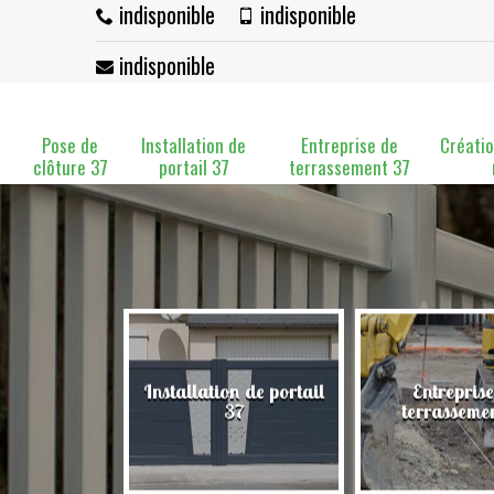
indisponible
indisponible
indisponible
Pose de
Installation de
Entreprise de
Créatio
clôture 37
portail 37
terrassement 37
Installation de portail
Entreprise
clôture 37
37
terrasseme