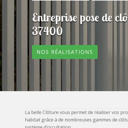
Entreprise pose de c
37400
NOS RÉALISATIONS
La belle Clôture vous permet de réaliser vos pro
habitat grâce à de nombreuses gammes de clôtures
système d’occultation.