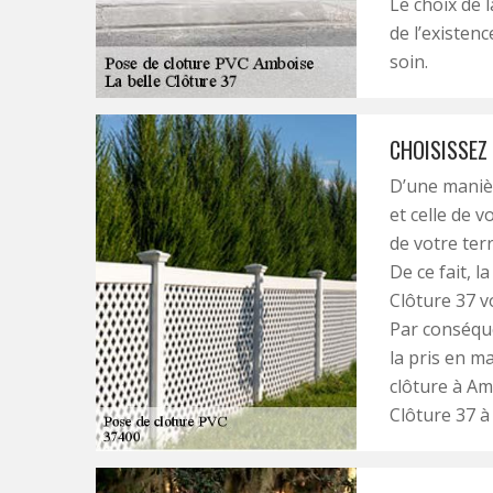
Le choix de 
de l’existenc
soin.
CHOISISSEZ
D’une maniè
et celle de v
de votre ter
De ce fait, l
Clôture 37 v
Par conséque
la pris en m
clôture à Am
Clôture 37 à