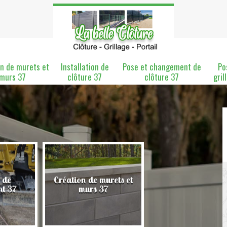
n de murets et
Installation de
Pose et changement de
Po
murs 37
clôture 37
clôture 37
gril
 de
Création de murets et
Installation de clô
nt 37
murs 37
37