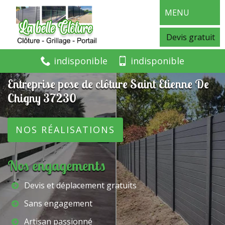
MENU
Devis gratuit
indisponible
indisponible
Entreprise pose de clôture Saint Etienne De
Chigny 37230
NOS RÉALISATIONS
Nos engagements
Devis et déplacement gratuits
Sans engagement
Artisan passionné