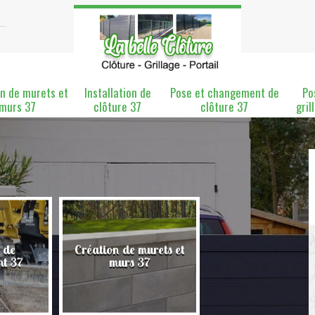
n de murets et
Installation de
Pose et changement de
Po
murs 37
clôture 37
clôture 37
gril
 de
Création de murets et
Installation de clô
nt 37
murs 37
37