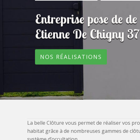
Entreprise pose de de 
Etienne De Chigny 3
NOS RÉALISATIONS
La belle Clôture vous permet de réaliser vos pro
habitat grâce à de nombreuses gammes de clôtures
système d’occultation.