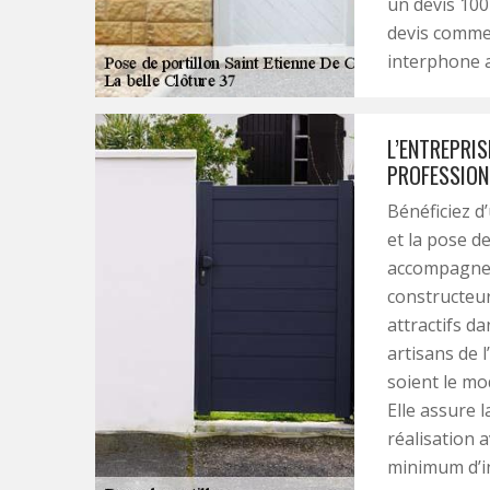
un devis 100 
devis comme 
interphone 
L’ENTREPRIS
PROFESSION
Bénéficiez d
et la pose de
accompagneme
constructeur
attractifs da
artisans de 
soient le mod
Elle assure 
réalisation a
minimum d’int