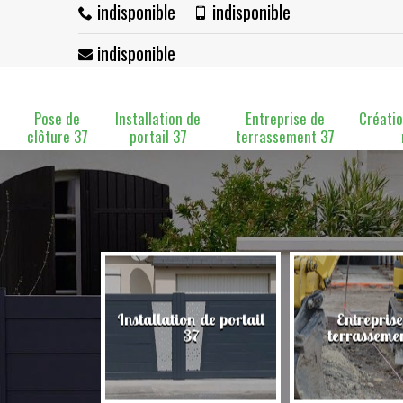
indisponible
indisponible
indisponible
Pose de
Installation de
Entreprise de
Créatio
clôture 37
portail 37
terrassement 37
Installation de portail
Entreprise
clôture 37
37
terrasseme