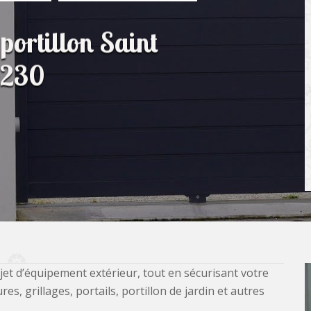
portillon Saint
7230
jet d’équipement extérieur, tout en sécurisant votre
, grillages, portails, portillon de jardin et autres