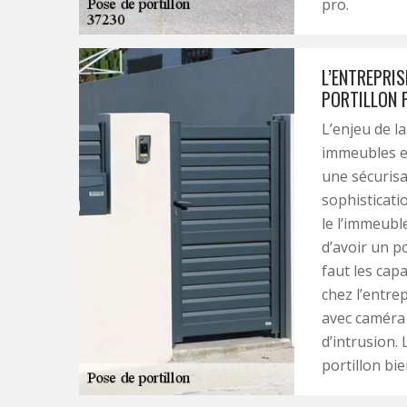
pro.
L’ENTREPRIS
PORTILLON 
L’enjeu de l
immeubles es
une sécurisa
sophisticati
le l’immeubl
d’avoir un po
faut les cap
chez l’entre
avec caméra 
d’intrusion.
portillon bie