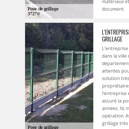
matériaux e
document.
L’ENTREPRIS
GRILLAGE
L’entreprise 
dans la ville
département 
attentes pour
solution trè
propriétaires
l’entreprise
assuré la po
années. Ils 
opération. A
grillage très