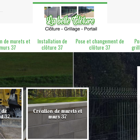
n de murets et
Installation de
Pose et changement de
Po
murs 37
clôture 37
clôture 37
gril
 de
Création de murets et
Installation de clô
nt 37
murs 37
37