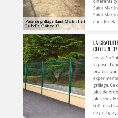
différents ty
Saint Martin 
Saint Martin
dans le délai
LA GRATUITÉ
CLÔTURE 37
Installé à S
la pose d’une
professionne
expérimenté 
grillage. Ce 
plus de pro
plus chez le
coût des tra
de grillage 