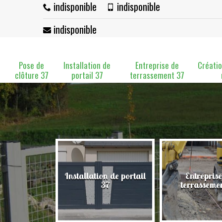
indisponible
indisponible
indisponible
Pose de
Installation de
Entreprise de
Créatio
clôture 37
portail 37
terrassement 37
Installation de portail
Entreprise
clôture 37
37
terrasseme