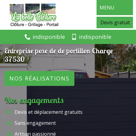
MENU
Devis gratuit
indisponible
indisponible
Entreprise pose de de portillon Charge
37530
NOS RÉALISATIONS
Nos engagements
Devis et déplacement gratuits
Sans engagement
Artisan passionné