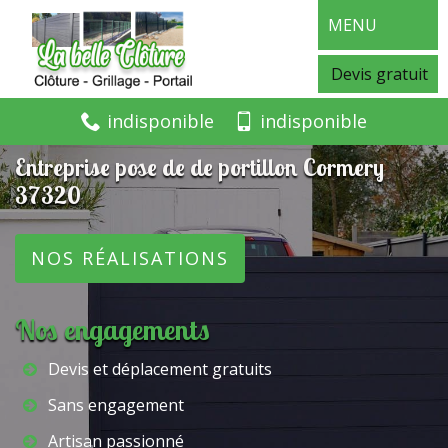
MENU
Devis gratuit
indisponible
indisponible
Entreprise pose de de portillon Cormery
37320
NOS RÉALISATIONS
Nos engagements
Devis et déplacement gratuits
Sans engagement
Artisan passionné