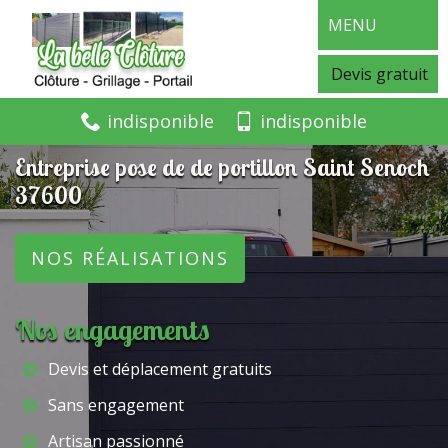
MENU
Devis gratuit
indisponible
indisponible
Entreprise pose de de portillon Saint Senoch
37600
NOS RÉALISATIONS
Nos engagements
Devis et déplacement gratuits
Sans engagement
Artisan passionné