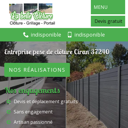
MENU
Devis gratuit
indisponible
indisponible
Entreprise pose de clôture Ciran 37240
NOS RÉALISATIONS
Nos engagements
Devis et déplacement gratuits
Sans engagement
Artisan passionné