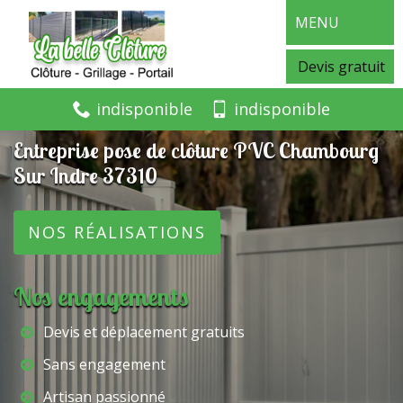
MENU
Devis gratuit
indisponible
indisponible
Entreprise pose de clôture PVC Chambourg
Sur Indre 37310
NOS RÉALISATIONS
Nos engagements
Devis et déplacement gratuits
Sans engagement
Artisan passionné