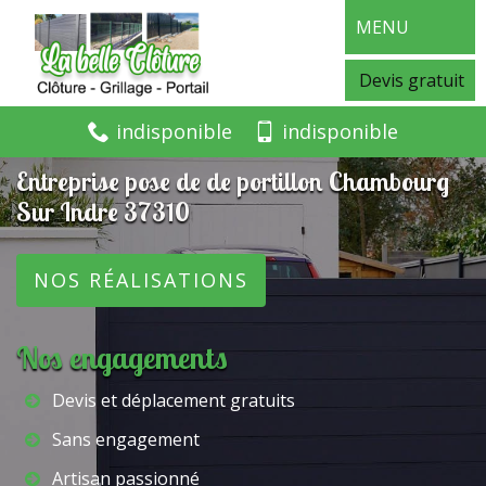
MENU
Devis gratuit
indisponible
indisponible
Entreprise pose de de portillon Chambourg
Sur Indre 37310
NOS RÉALISATIONS
Nos engagements
Devis et déplacement gratuits
Sans engagement
Artisan passionné