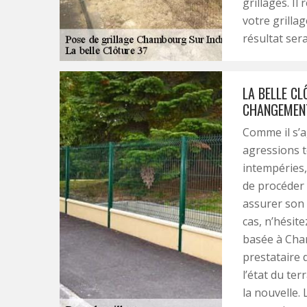
grillages. I
votre grillag
résultat sera
LA BELLE CL
CHANGEMENT
Comme il s’a
agressions te
intempéries, 
de procéder 
assurer son 
cas, n’hésite
basée à Cham
prestataire 
l’état du ter
la nouvelle.