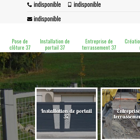
indisponible
indisponible
indisponible
Pose de
Installation de
Entreprise de
Créatio
clôture 37
portail 37
terrassement 37
Installation de portail
Entreprise
clôture 37
37
terrasseme