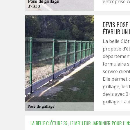
entreprise 
DEVIS POSE 
ÉTABLIR UN 
La belle Clô
propose d’ét
département 3
formulaire s
service clien
Elle permet 
grillage, les
devis avec 0
grillage. L
LA BELLE CLÔTURE 37, LE MEILLEUR JARDINIER POUR L’I