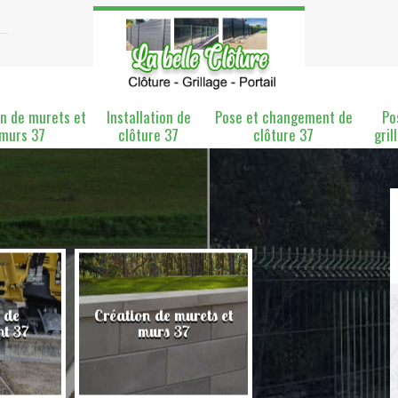
n de murets et
Installation de
Pose et changement de
Po
murs 37
clôture 37
clôture 37
gril
 de
Création de murets et
Installation de clô
nt 37
murs 37
37