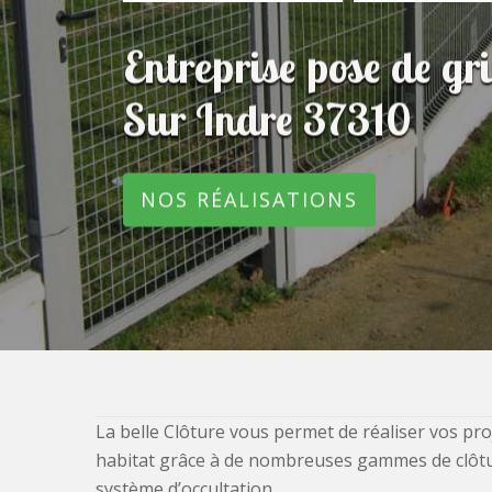
Entreprise pose de g
Sur Indre 37310
NOS RÉALISATIONS
La belle Clôture vous permet de réaliser vos pro
habitat grâce à de nombreuses gammes de clôtures
système d’occultation.